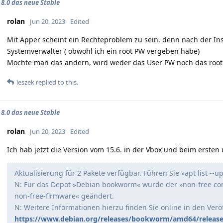
8.0 das neue Stable
rolan
Jun 20, 2023
Edited
Mit Apper scheint ein Rechteproblem zu sein, denn nach der Inst
Systemverwalter ( obwohl ich ein root PW vergeben habe)
Möchte man das ändern, wird weder das User PW noch das root
leszek
replied to this.
8.0 das neue Stable
rolan
Jun 20, 2023
Edited
Ich hab jetzt die Version vom 15.6. in der Vbox und beim erste
Aktualisierung für 2 Pakete verfügbar. Führen Sie »apt list --
N: Für das Depot »Debian bookworm« wurde der »non-free co
non-free-firmware« geändert.
N: Weitere Informationen hierzu finden Sie online in den Ver
https://www.debian.org/releases/bookworm/amd64/release-