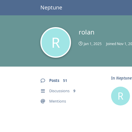
Neptune
rolan
R
Jan 1, 2025
Joined
Nov 1, 2
In
Neptune
Posts
51
Discussions
9
R
Mentions