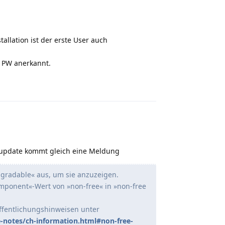
allation ist der erste User auch
 PW anerkannt.
Reply
n update kommt gleich eine Meldung
upgradable« aus, um sie anzuzeigen.
mponent«-Wert von »non-free« in »non-free
öffentlichungshinweisen unter
notes/ch-information.html#non-free-