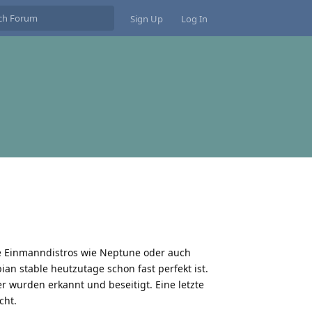
Sign Up
Log In
he Einmanndistros wie Neptune oder auch
ian stable heutzutage schon fast perfekt ist.
er wurden erkannt und beseitigt. Eine letzte
cht.