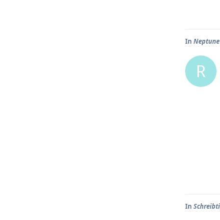
In
Neptune
R
In
Schreibt