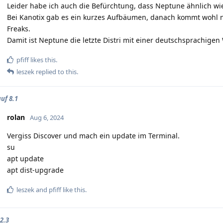
Leider habe ich auch die Befürchtung, dass Neptune ähnlich wi
Bei Kanotix gab es ein kurzes Aufbäumen, danach kommt wohl ni
Freaks.
Damit ist Neptune die letzte Distri mit einer deutschsprachige
pfiff
likes this.
leszek
replied to this.
uf 8.1
rolan
Aug 6, 2024
Vergiss Discover und mach ein update im Terminal.
su
apt update
apt dist-upgrade
leszek
and
pfiff
like this.
2.3