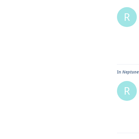
R
In
Neptune 
R