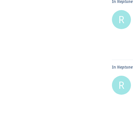
In
Neptune 
R
In
Neptune 
R