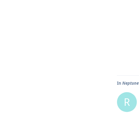
In
Neptune 
R