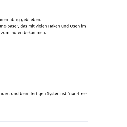
ionen übrig geblieben.
tune-base", das mit vielen Haken und Ösen im
ion zum laufen bekommen.
Reply
dert und beim fertigen System ist "non-free-
Reply