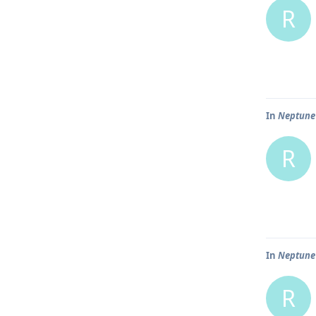
R
In
Neptune
R
In
Neptune
R