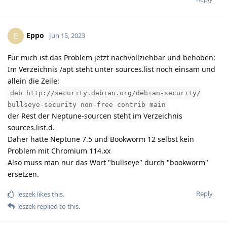
Eppo
E
Jun 15, 2023
Für mich ist das Problem jetzt nachvollziehbar und behoben:
Im Verzeichnis /apt steht unter sources.list noch einsam und
allein die Zeile:
deb http://security.debian.org/debian-security/
bullseye-security non-free contrib main
der Rest der Neptune-sourcen steht im Verzeichnis
sources.list.d.
Daher hatte Neptune 7.5 und Bookworm 12 selbst kein
Problem mit Chromium 114.xx
Also muss man nur das Wort "bullseye" durch "bookworm"
ersetzen.
Reply
leszek
likes this.
leszek
replied to this.